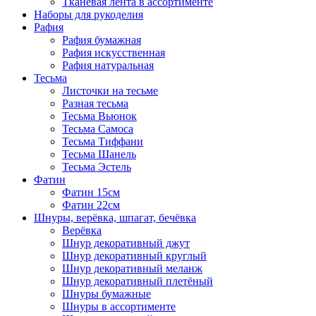
Тканевая лента в ассортименте
Наборы для рукоделия
Рафия
Рафия бумажная
Рафия искусственная
Рафия натуральная
Тесьма
Листочки на тесьме
Разная тесьма
Тесьма Вьюнок
Тесьма Самоса
Тесьма Тиффани
Тесьма Шанель
Тесьма Эстель
Фатин
Фатин 15см
Фатин 22см
Шнуры, верёвка, шпагат, бечёвка
Верёвка
Шнур декоративный джут
Шнур декоративный круглый
Шнур декоративный меланж
Шнур декоративный плетёный
Шнуры бумажные
Шнуры в ассортименте