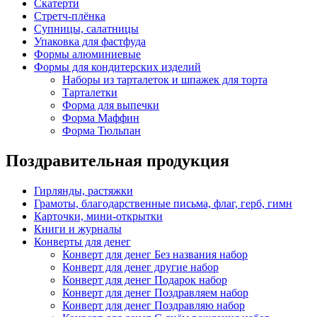
Скатерти
Стретч-плёнка
Супницы, салатницы
Упаковка для фастфуда
Формы алюминиевые
Формы для кондитерских изделий
Наборы из тарталеток и шпажек для торта
Тарталетки
Форма для выпечки
Форма Маффин
Форма Тюльпан
Поздравительная продукция
Гирлянды, растяжки
Грамоты, благодарственные письма, флаг, герб, гимн
Карточки, мини-открытки
Книги и журналы
Конверты для денег
Конверт для денег Без названия набор
Конверт для денег другие набор
Конверт для денег Подарок набор
Конверт для денег Поздравляем набор
Конверт для денег Поздравляю набор