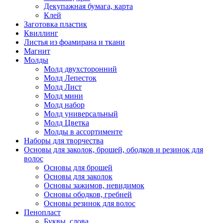
Декупажная бумага, карта
Клей
Заготовка пластик
Квиллинг
Листья из фоамирана и ткани
Магнит
Молды
Молд двухсторонний
Молд Лепесток
Молд Лист
Молд мини
Молд набор
Молд универсальный
Молд Цветка
Молды в ассортименте
Наборы для творчества
Основы для заколок, брошей, ободков и резинок для
волос
Основы для брошей
Основы для заколок
Основы зажимов, невидимок
Основы ободков, гребней
Основы резинок для волос
Пенопласт
Буквы, слова