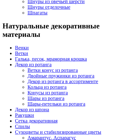
Шнуры из овечьей шерсти
Шнуры отделочные
Шпагаты
Натуральные декоративные
материалы
Венки
Ветки
Галька, песок, мраморная крошка
Декор из ротанга
Ветки конус из ротанга
Двойные пружинки из ротанга
Декор из ротанга в ассортименте
Кольца из ротанга
Конусы из ротанга
Шары из ротанга
Шары-петельки из ротанга
Декор из шпона
Ракушки
Сетка декоративная
Спилы
Сухоцветы и стабилизированные цветы
Амарантус, Аспарагус