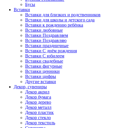
Бусы
Вставки
Вставки для близких и родственников
Вставки для школы и детского сада
Вставки к рождению ребёнка
Вставки любовные
Вставки Поздравляем
Вставки Поздравляю
Вставки праздничные
Вставки С днём рождения
Вставки С юбилеем
Вставки свадебные
Вставки фигурные
Вставки ценники
Вставки цифры
Другие вставки
Декор, сувениры
Декор акрил
Декор бумага
Декор дерево
Декор металл
Декор пластик
Декор стекло
Декор текстиль
Сувениры