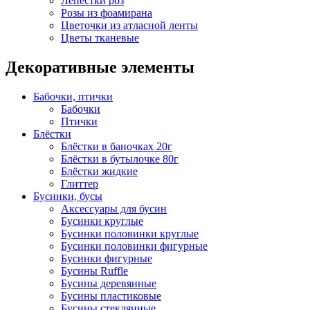
Лепестки роз
Розы из фоамирана
Цветочки из атласной ленты
Цветы тканевые
Декоративные элементы
Бабочки, птички
Бабочки
Птички
Блёстки
Блёстки в баночках 20г
Блёстки в бутылочке 80г
Блёстки жидкие
Глиттер
Бусинки, бусы
Аксессуары для бусин
Бусинки круглые
Бусинки половинки круглые
Бусинки половинки фигурные
Бусинки фигурные
Бусины Ruffle
Бусины деревянные
Бусины пластиковые
Бусины стеклянные