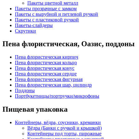
Пакеты цветной металл
Пакеты прозрачные с замком
Пакеты с вырубной и петлевой ручкой
Пакеты с пластиковой ручкой
Пакеты-слайдеры
Скрутики
Пена флористическая, Оазис, поддоны
Пена флористическая кирпич
Пена флористическая кольцо
Пена флористическая конус
Пена флористическая сердце
Пена флористическая фигурная
Пена флористическая шар, цилиндр
Поддоны
Портбукетницы/портручки/микрофоны
Пищевая упаковка
Контейнеры, вёдра, соусники, креманки
Вёдра (Банки с ручкой и крышкой)
Контейнеры под торты, пирожные