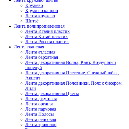
Лента кружево, шитьё
Кружево
Кружево капрон
Лента кружево
Шитьё
Лента полипропиленовая
Лента Италия пластик
Лента Китай пластик
Лента Россия пластик
Лента тканевая
Лента атласная
Лента бархатная
Лента декоративная Волна, Кант, Воздушный
поцелуй
Лента декоративная Плетение, Снежный шёлк,
Акцент
Лента декоративная Половинки, Пояс с бисером,
Лили
Лента декоративная Цветы
Лента джутовая
Лента органза
Лента парчовая
Лента Полосы
Лента репсовая
Лента триколор