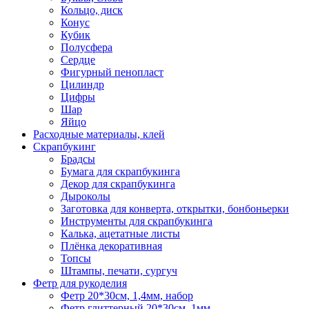
Кольцо, диск
Конус
Кубик
Полусфера
Сердце
Фигурный пенопласт
Цилиндр
Цифры
Шар
Яйцо
Расходные материалы, клей
Скрапбукинг
Брадсы
Бумага для скрапбукинга
Декор для скрапбукинга
Дыроколы
Заготовка для конверта, открытки, бонбоньерки
Инструменты для скрапбукинга
Калька, ацетатные листы
Плёнка декоративная
Топсы
Штампы, печати, сургуч
Фетр для рукоделия
Фетр 20*30см, 1,4мм, набор
Фетр глиттерный 20*30см, 1мм