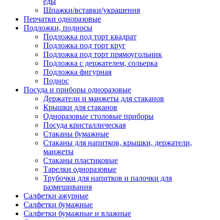
еды
Шпажки/вставки/украшения
Перчатки одноразовые
Подложки, подносы
Подложка под торт квадрат
Подложка под торт круг
Подложка под торт прямоугольник
Подложка с держателем, сольерка
Подложка фигурная
Поднос
Посуда и приборы одноразовые
Держатели и манжеты для стаканов
Крышки для стаканов
Одноразовые столовые приборы
Посуда кристаллическая
Стаканы бумажные
Стаканы для напитков, крышки, держатели,
манжеты
Стаканы пластиковые
Тарелки одноразовые
Трубочки для напитков и палочки для
размешивания
Салфетки ажурные
Салфетки бумажные
Салфетки бумажные и влажные