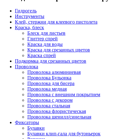
Гидрогель
Инструменты
Клей, стержни для клеевого пистолета
Краска, блеск
Блеск для листьев
Глиттер спрей
Краска для воды
Краска для срезанных цветов
Краска спрей
Подкормка для срезанных цветов
Проволока
Проволока алюминиевая
Проволока Бульонка
Проволока для бисера
Проволока медная
Проволока с внешним покрытием
Проволока с декором
Проволока стальная
Проволока флористическая
Проволока шенилл/синельная
Фиксаторы
Булавки
Булавки клип-гала для бутоньерок