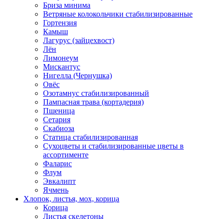
Бриза минима
Ветряные колокольчики стабилизированные
Гортензия
Камыш
Лагурус (зайцехвост)
Лён
Лимонеум
Мискантус
Нигелла (Чернушка)
Овёс
Озотамнус стабилизированный
Пампасная трава (кортадерия)
Пшеница
Сетария
Скабиоза
Статица стабилизированная
Сухоцветы и стабилизированные цветы в
ассортименте
Фаларис
Флум
Эвкалипт
Ячмень
Хлопок, листья, мох, корица
Корица
Листья скелетоны