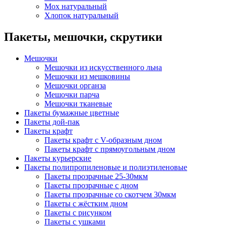
Мох натуральный
Хлопок натуральный
Пакеты, мешочки, скрутики
Мешочки
Мешочки из искусственного льна
Мешочки из мешковины
Мешочки органза
Мешочки парча
Мешочки тканевые
Пакеты бумажные цветные
Пакеты дой-пак
Пакеты крафт
Пакеты крафт с V-образным дном
Пакеты крафт с прямоугольным дном
Пакеты курьерские
Пакеты полипропиленовые и полиэтиленовые
Пакеты прозрачные 25-30мкм
Пакеты прозрачные с дном
Пакеты прозрачные со скотчем 30мкм
Пакеты с жёстким дном
Пакеты с рисунком
Пакеты с ушками