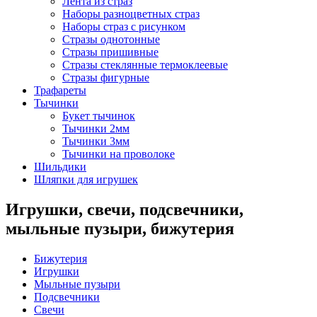
Лента из страз
Наборы разноцветных страз
Наборы страз с рисунком
Стразы однотонные
Стразы пришивные
Стразы стеклянные термоклеевые
Стразы фигурные
Трафареты
Тычинки
Букет тычинок
Тычинки 2мм
Тычинки 3мм
Тычинки на проволоке
Шильдики
Шляпки для игрушек
Игрушки, свечи, подсвечники,
мыльные пузыри, бижутерия
Бижутерия
Игрушки
Мыльные пузыри
Подсвечники
Свечи