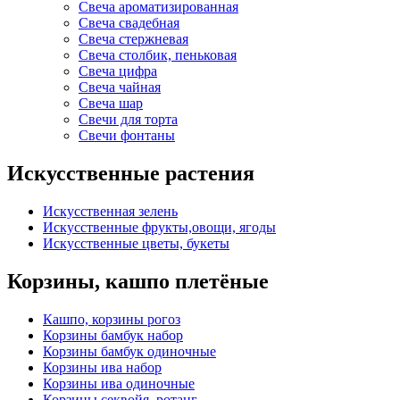
Свеча ароматизированная
Свеча свадебная
Свеча стержневая
Свеча столбик, пеньковая
Свеча цифра
Свеча чайная
Свеча шар
Свечи для торта
Свечи фонтаны
Искусственные растения
Искусственная зелень
Искусственные фрукты,овощи, ягоды
Искусственные цветы, букеты
Корзины, кашпо плетёные
Кашпо, корзины рогоз
Корзины бамбук набор
Корзины бамбук одиночные
Корзины ива набор
Корзины ива одиночные
Корзины секвойя, ротанг