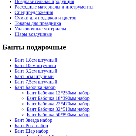
Поздравительная продукция
Расходные материалы и инструменты
Спецпредложения
Сумки для подарков и цветов
Товары для праздника
Упаковочные материалы
Шары воздушные
Банты подарочные
Бант 1,8см штучный
Бант 10см штучный
Бант 3,2см штучный
Бант 5см штучный
Бант 7,5см штучный
Бант Бабочка набор
Бант Бабочка 12*250мм набор
Бант Бабочка 18*390мм набор
Бант Бабочка 22*470мм набор
Бант Бабочка 32*510мм набор
Бант Бабочка 50*890мм набор
Бант Звезда набор
Бант Роза набор
Бант Шар набор