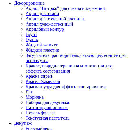
Декорирование
Акрил "Витраж" для стекла и керамики
Акрил для ткани
Акрил для точечной росписи
Акрил художественный
Акриловый контур
Грунт
Гуашь
Жидкий жемчуг
Жидкий пластик
Загуститель, растворитель, связующее, концентрат
перламутра
Кракле, вододисперсионая композиция для
эффекта состаривания
Краска спрей
Краска Хамелеон
Краска-пудра для эффекта состаривания
Лак
Морилка
Наборы для декупажа
Патинирующий воск
Поталь фольга
Текстурная паста/гель
Декупаж
Freeслайдеры