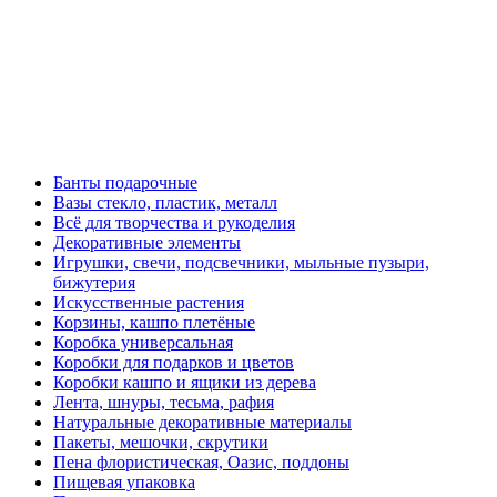
Банты подарочные
Вазы стекло, пластик, металл
Всё для творчества и рукоделия
Декоративные элементы
Игрушки, свечи, подсвечники, мыльные пузыри,
бижутерия
Искусственные растения
Корзины, кашпо плетёные
Коробка универсальная
Коробки для подарков и цветов
Коробки кашпо и ящики из дерева
Лента, шнуры, тесьма, рафия
Натуральные декоративные материалы
Пакеты, мешочки, скрутики
Пена флористическая, Оазис, поддоны
Пищевая упаковка