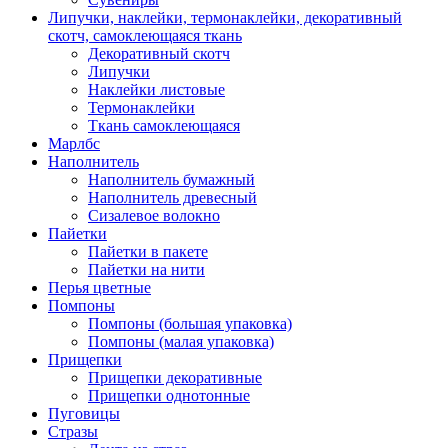
Липучки, наклейки, термонаклейки, декоративный
скотч, самоклеющаяся ткань
Декоративный скотч
Липучки
Наклейки листовые
Термонаклейки
Ткань самоклеющаяся
Марлбс
Наполнитель
Наполнитель бумажный
Наполнитель древесный
Сизалевое волокно
Пайетки
Пайетки в пакете
Пайетки на нити
Перья цветные
Помпоны
Помпоны (большая упаковка)
Помпоны (малая упаковка)
Прищепки
Прищепки декоративные
Прищепки однотонные
Пуговицы
Стразы