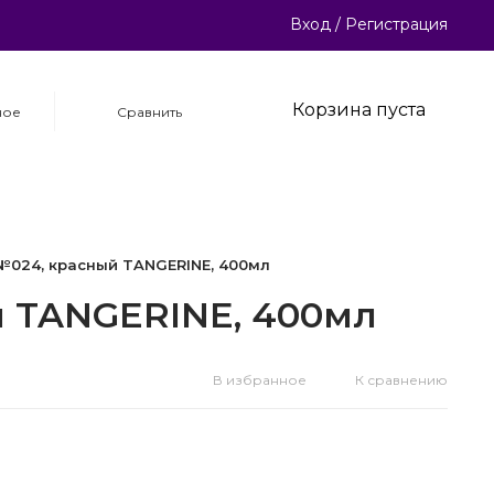
Вход
/
Регистрация
Корзина пуста
ное
Сравнить
№024, красный TANGERINE, 400мл
й TANGERINE, 400мл
В избранное
К сравнению