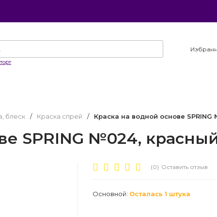
Избран
торт
а, блеск
/
Краска спрей
/
Краска на водной основе SPRING 
ове SPRING №024, красны
(0)
Оставить отзыв
Основной:
Осталась 1 штука