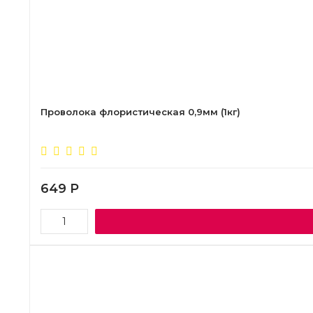
Проволока флористическая 0,9мм (1кг)
649
Р