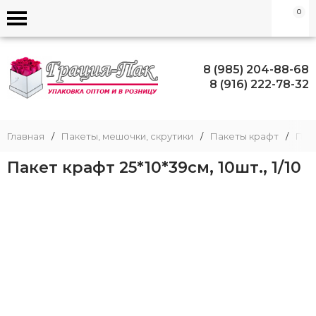
0
8 (985) 204-88-68
8 (916) 222-78-32
Главная
/
Пакеты, мешочки, скрутики
/
Пакеты крафт
/
Пак
Пакет крафт 25*10*39см, 10шт., 1/10