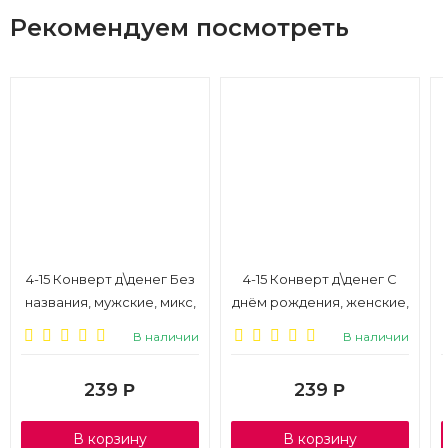
Рекомендуем посмотреть
4-15 Конверт д\денег Без
4-15 Конверт д\денег С
названия, мужские, микс,
днём рождения, женские,
10шт.
микс, 10шт.
В наличии
В наличии
239
239
Р
Р
В корзину
В корзину