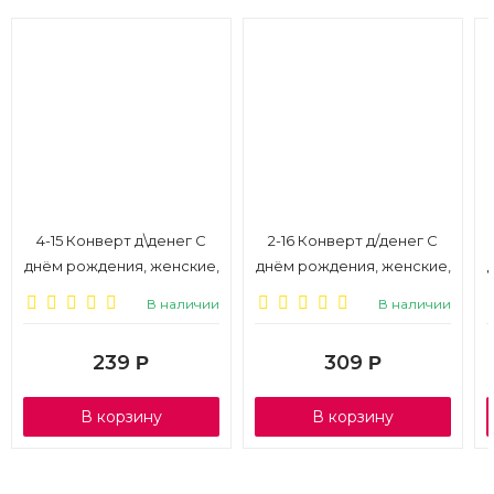
4-15 Конверт д\денег С
2-16 Конверт д/денег С
днём рождения, женские,
днём рождения, женские,
микс, 10шт.
микс, 10 шт.
В наличии
В наличии
239
309
Р
Р
В корзину
В корзину