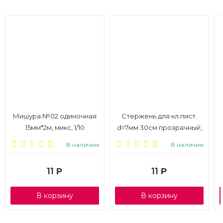
Мишура №02 одиночная
Стержень для кл.пист.
15мм*2м, микс, 1/10
d=7мм 30см прозрачный,
1/81
В наличии
В наличии
11
11
Р
Р
В корзину
В корзину