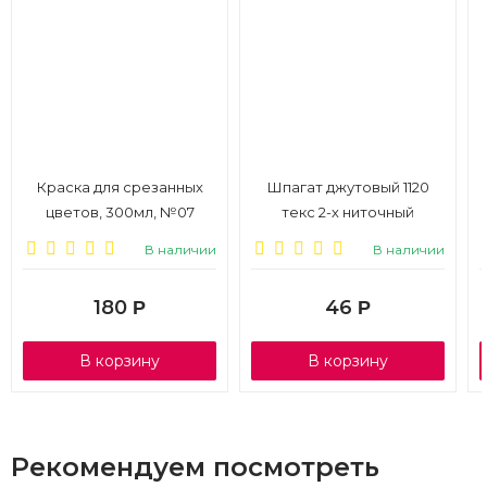
Краска для срезанных
Шпагат джутовый 1120
цветов, 300мл, №07
текс 2-х ниточный
аквамарин
3мм*53м
В наличии
В наличии
180
46
Р
Р
В корзину
В корзину
Рекомендуем посмотреть