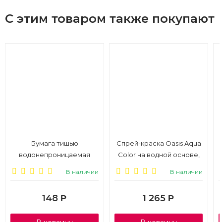
С этим товаром также покупают
Бумага тишью
Спрей-краска Oasis Aqua
водонепроницаемая
Color на водной основе,
58см*10м, 20мкм,
400 мл, фиолетовый, арт.
В наличии
В наличии
сиреневый пастель
30-06010
148
1 265
Р
Р