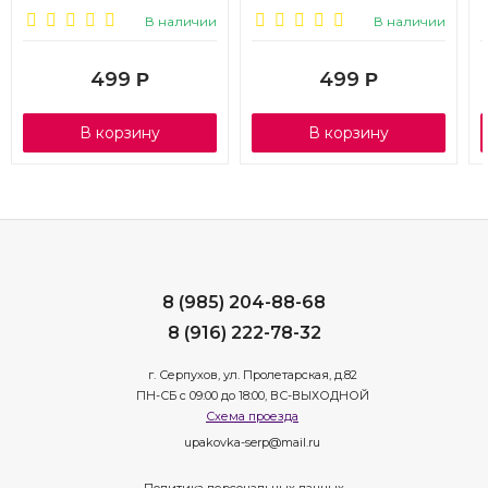
бирюза
В наличии
В наличии
499
499
Р
Р
В корзину
В корзину
8 (985) 204-88-68
8 (916) 222-78-32
г. Серпухов, ул. Пролетарская, д.82
ПН-СБ с 09:00 до 18:00, ВС-ВЫХОДНОЙ
Схема проезда
upakovka-serp@mail.ru
Политика персональных данных