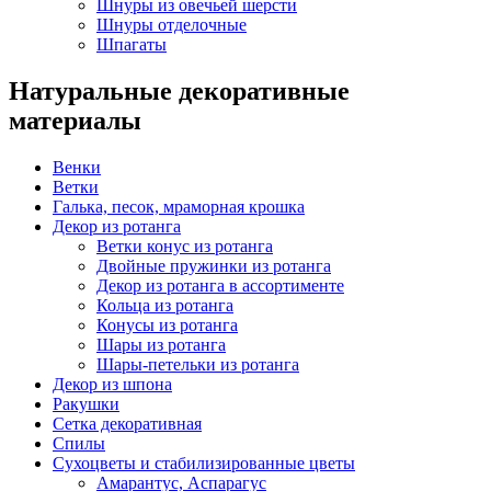
Шнуры из овечьей шерсти
Шнуры отделочные
Шпагаты
Натуральные декоративные
материалы
Венки
Ветки
Галька, песок, мраморная крошка
Декор из ротанга
Ветки конус из ротанга
Двойные пружинки из ротанга
Декор из ротанга в ассортименте
Кольца из ротанга
Конусы из ротанга
Шары из ротанга
Шары-петельки из ротанга
Декор из шпона
Ракушки
Сетка декоративная
Спилы
Сухоцветы и стабилизированные цветы
Амарантус, Аспарагус