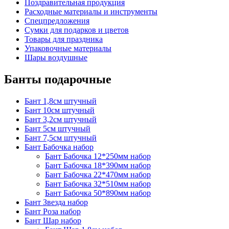
Поздравительная продукция
Расходные материалы и инструменты
Спецпредложения
Сумки для подарков и цветов
Товары для праздника
Упаковочные материалы
Шары воздушные
Банты подарочные
Бант 1,8см штучный
Бант 10см штучный
Бант 3,2см штучный
Бант 5см штучный
Бант 7,5см штучный
Бант Бабочка набор
Бант Бабочка 12*250мм набор
Бант Бабочка 18*390мм набор
Бант Бабочка 22*470мм набор
Бант Бабочка 32*510мм набор
Бант Бабочка 50*890мм набор
Бант Звезда набор
Бант Роза набор
Бант Шар набор