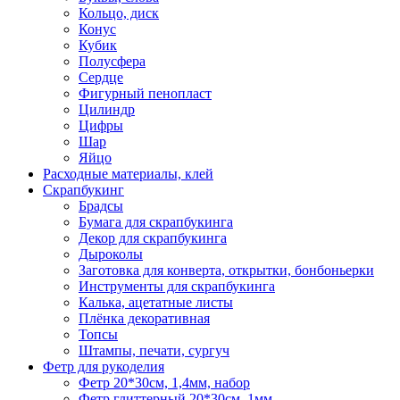
Кольцо, диск
Конус
Кубик
Полусфера
Сердце
Фигурный пенопласт
Цилиндр
Цифры
Шар
Яйцо
Расходные материалы, клей
Скрапбукинг
Брадсы
Бумага для скрапбукинга
Декор для скрапбукинга
Дыроколы
Заготовка для конверта, открытки, бонбоньерки
Инструменты для скрапбукинга
Калька, ацетатные листы
Плёнка декоративная
Топсы
Штампы, печати, сургуч
Фетр для рукоделия
Фетр 20*30см, 1,4мм, набор
Фетр глиттерный 20*30см, 1мм