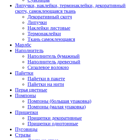
Липучки, наклейки, термонаклейки, декоративный
скотч, самоклеющаяся ткань
Декоративный скотч
Липучки
Наклейки листовые
Термонаклейки
Ткань самоклеющаяся
Марлбс
Наполнитель
Наполнитель бумажный
Наполнитель древесный
Сизалевое волокно
Пайетки
Пайетки в пакете
Пайетки на нити
Перья цветные
Помпоны
Помпоны (большая упаковка)
Помпоны (малая упаковка)
Прищепки
Прищепки декоративные
Прищепки однотонные
Пуговицы
Стразы