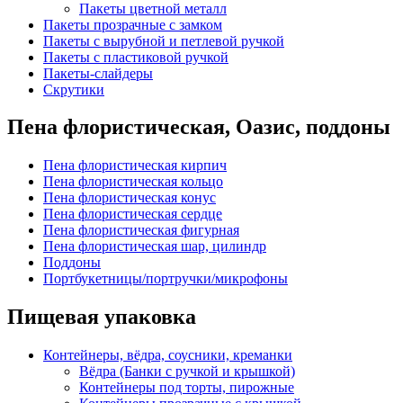
Пакеты цветной металл
Пакеты прозрачные с замком
Пакеты с вырубной и петлевой ручкой
Пакеты с пластиковой ручкой
Пакеты-слайдеры
Скрутики
Пена флористическая, Оазис, поддоны
Пена флористическая кирпич
Пена флористическая кольцо
Пена флористическая конус
Пена флористическая сердце
Пена флористическая фигурная
Пена флористическая шар, цилиндр
Поддоны
Портбукетницы/портручки/микрофоны
Пищевая упаковка
Контейнеры, вёдра, соусники, креманки
Вёдра (Банки с ручкой и крышкой)
Контейнеры под торты, пирожные