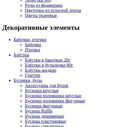
Лепестки роз
Розы из фоамирана
Цветочки из атласной ленты
Цветы тканевые
Декоративные элементы
Бабочки, птички
Бабочки
Птички
Блёстки
Блёстки в баночках 20г
Блёстки в бутылочке 80г
Блёстки жидкие
Глиттер
Бусинки, бусы
Аксессуары для бусин
Бусинки круглые
Бусинки половинки круглые
Бусинки половинки фигурные
Бусинки фигурные
Бусины Ruffle
Бусины деревянные
Бусины пластиковые
Бусины стеклянные