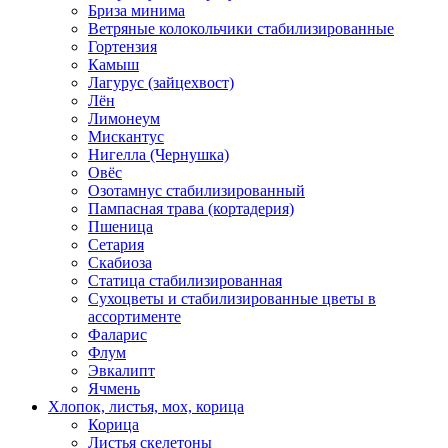
Бриза минима
Ветряные колокольчики стабилизированные
Гортензия
Камыш
Лагурус (зайцехвост)
Лён
Лимонеум
Мискантус
Нигелла (Чернушка)
Овёс
Озотамнус стабилизированный
Пампасная трава (кортадерия)
Пшеница
Сетария
Скабиоза
Статица стабилизированная
Сухоцветы и стабилизированные цветы в
ассортименте
Фаларис
Флум
Эвкалипт
Ячмень
Хлопок, листья, мох, корица
Корица
Листья скелетоны