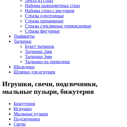
Лента из страз
Наборы разноцветных страз
Наборы страз с рисунком
Стразы однотонные
Стразы пришивные
Стразы стеклянные термоклеевые
Стразы фигурные
Трафареты
Тычинки
Букет тычинок
Тычинки 2мм
Тычинки 3мм
Тычинки на проволоке
Шильдики
Шляпки для игрушек
Игрушки, свечи, подсвечники,
мыльные пузыри, бижутерия
Бижутерия
Игрушки
Мыльные пузыри
Подсвечники
Свечи