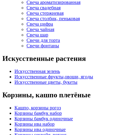
Свеча ароматизированная
Свеча свадебная
Свеча стержневая
Свеча столбик, пеньковая
Свеча цифра
Свеча чайная
Свеча шар
Свечи для торта
Свечи фонтаны
Искусственные растения
Искусственная зелень
Искусственные фрукты,овощи, ягоды
Искусственные цветы, букеты
Корзины, кашпо плетёные
Кашпо, корзины рогоз
Корзины бамбук набор
Корзины бамбук одиночные
Корзины ива набор
Корзины ива одиночные
Корзины секвойя, ротанг