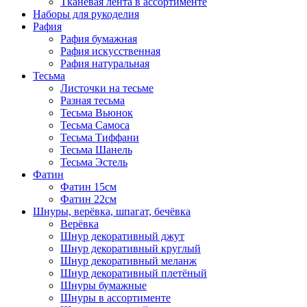
Тканевая лента в ассортименте
Наборы для рукоделия
Рафия
Рафия бумажная
Рафия искусственная
Рафия натуральная
Тесьма
Листочки на тесьме
Разная тесьма
Тесьма Вьюнок
Тесьма Самоса
Тесьма Тиффани
Тесьма Шанель
Тесьма Эстель
Фатин
Фатин 15см
Фатин 22см
Шнуры, верёвка, шпагат, бечёвка
Верёвка
Шнур декоративный джут
Шнур декоративный круглый
Шнур декоративный меланж
Шнур декоративный плетёный
Шнуры бумажные
Шнуры в ассортименте