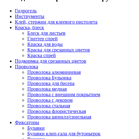
Гидрогель
Инструменты
Клей, стержни для клеевого пистолета
Краска, блеск
Блеск для листьев
Глиттер спрей
Краска для воды
Краска для срезанных цветов
Краска спрей
Подкормка для срезанных цветов
Проволока
Проволока алюминиевая
Проволока Бульонка
Проволока для бисера
Проволока медная
Проволока с внешним покрытием
Проволока с декором
Проволока стальная
Проволока флористическая
Проволока шенилл/синельная
Фиксаторы
Булавки
Булавки клип-гала для бутоньерок