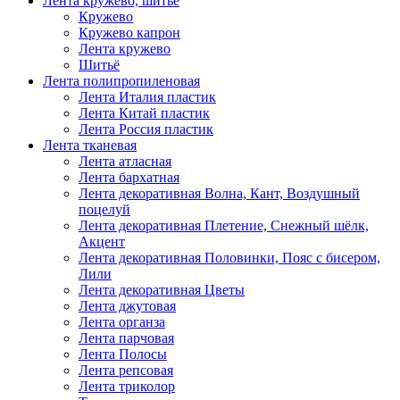
Лента кружево, шитьё
Кружево
Кружево капрон
Лента кружево
Шитьё
Лента полипропиленовая
Лента Италия пластик
Лента Китай пластик
Лента Россия пластик
Лента тканевая
Лента атласная
Лента бархатная
Лента декоративная Волна, Кант, Воздушный
поцелуй
Лента декоративная Плетение, Снежный шёлк,
Акцент
Лента декоративная Половинки, Пояс с бисером,
Лили
Лента декоративная Цветы
Лента джутовая
Лента органза
Лента парчовая
Лента Полосы
Лента репсовая
Лента триколор