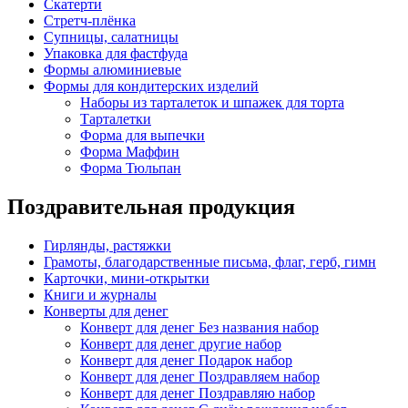
Скатерти
Стретч-плёнка
Супницы, салатницы
Упаковка для фастфуда
Формы алюминиевые
Формы для кондитерских изделий
Наборы из тарталеток и шпажек для торта
Тарталетки
Форма для выпечки
Форма Маффин
Форма Тюльпан
Поздравительная продукция
Гирлянды, растяжки
Грамоты, благодарственные письма, флаг, герб, гимн
Карточки, мини-открытки
Книги и журналы
Конверты для денег
Конверт для денег Без названия набор
Конверт для денег другие набор
Конверт для денег Подарок набор
Конверт для денег Поздравляем набор
Конверт для денег Поздравляю набор