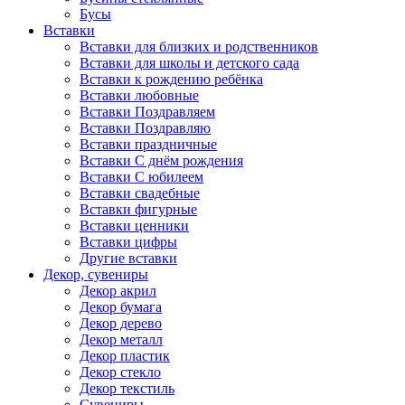
Бусы
Вставки
Вставки для близких и родственников
Вставки для школы и детского сада
Вставки к рождению ребёнка
Вставки любовные
Вставки Поздравляем
Вставки Поздравляю
Вставки праздничные
Вставки С днём рождения
Вставки С юбилеем
Вставки свадебные
Вставки фигурные
Вставки ценники
Вставки цифры
Другие вставки
Декор, сувениры
Декор акрил
Декор бумага
Декор дерево
Декор металл
Декор пластик
Декор стекло
Декор текстиль
Сувениры