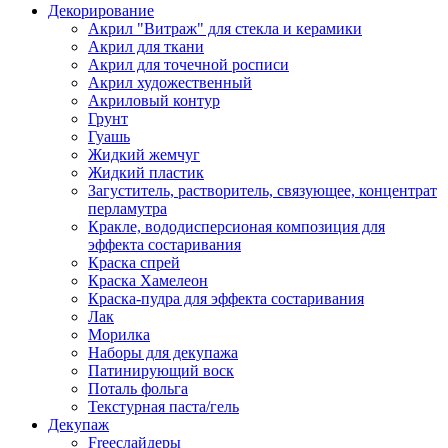
Декорирование
Акрил "Витраж" для стекла и керамики
Акрил для ткани
Акрил для точечной росписи
Акрил художественный
Акриловый контур
Грунт
Гуашь
Жидкий жемчуг
Жидкий пластик
Загуститель, растворитель, связующее, концентрат
перламутра
Кракле, вододисперсионая композиция для
эффекта состаривания
Краска спрей
Краска Хамелеон
Краска-пудра для эффекта состаривания
Лак
Морилка
Наборы для декупажа
Патинирующий воск
Поталь фольга
Текстурная паста/гель
Декупаж
Freeслайдеры