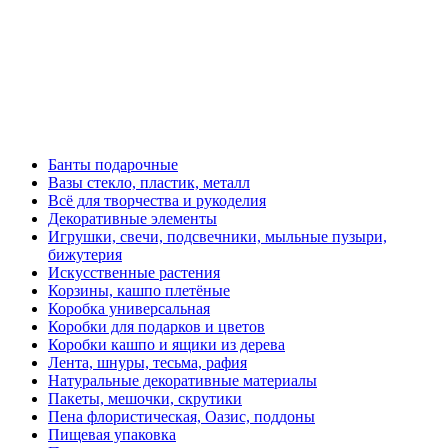
Банты подарочные
Вазы стекло, пластик, металл
Всё для творчества и рукоделия
Декоративные элементы
Игрушки, свечи, подсвечники, мыльные пузыри,
бижутерия
Искусственные растения
Корзины, кашпо плетёные
Коробка универсальная
Коробки для подарков и цветов
Коробки кашпо и ящики из дерева
Лента, шнуры, тесьма, рафия
Натуральные декоративные материалы
Пакеты, мешочки, скрутики
Пена флористическая, Оазис, поддоны
Пищевая упаковка