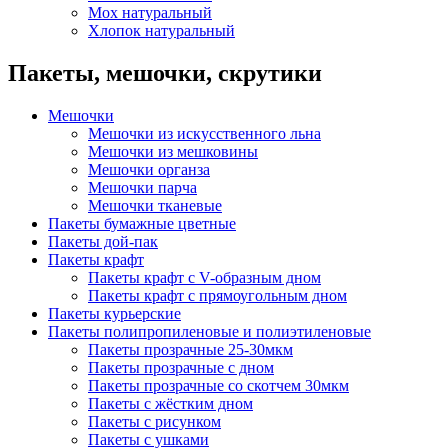
Мох натуральный
Хлопок натуральный
Пакеты, мешочки, скрутики
Мешочки
Мешочки из искусственного льна
Мешочки из мешковины
Мешочки органза
Мешочки парча
Мешочки тканевые
Пакеты бумажные цветные
Пакеты дой-пак
Пакеты крафт
Пакеты крафт с V-образным дном
Пакеты крафт с прямоугольным дном
Пакеты курьерские
Пакеты полипропиленовые и полиэтиленовые
Пакеты прозрачные 25-30мкм
Пакеты прозрачные с дном
Пакеты прозрачные со скотчем 30мкм
Пакеты с жёстким дном
Пакеты с рисунком
Пакеты с ушками