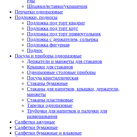
еды
Шпажки/вставки/украшения
Перчатки одноразовые
Подложки, подносы
Подложка под торт квадрат
Подложка под торт круг
Подложка под торт прямоугольник
Подложка с держателем, сольерка
Подложка фигурная
Поднос
Посуда и приборы одноразовые
Держатели и манжеты для стаканов
Крышки для стаканов
Одноразовые столовые приборы
Посуда кристаллическая
Стаканы бумажные
Стаканы для напитков, крышки, держатели,
манжеты
Стаканы пластиковые
Тарелки одноразовые
Трубочки для напитков и палочки для
размешивания
Салфетки ажурные
Салфетки бумажные
Салфетки бумажные и влажные