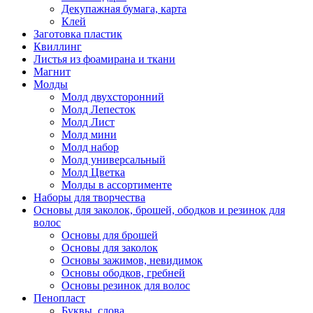
Декупажная бумага, карта
Клей
Заготовка пластик
Квиллинг
Листья из фоамирана и ткани
Магнит
Молды
Молд двухсторонний
Молд Лепесток
Молд Лист
Молд мини
Молд набор
Молд универсальный
Молд Цветка
Молды в ассортименте
Наборы для творчества
Основы для заколок, брошей, ободков и резинок для
волос
Основы для брошей
Основы для заколок
Основы зажимов, невидимок
Основы ободков, гребней
Основы резинок для волос
Пенопласт
Буквы, слова