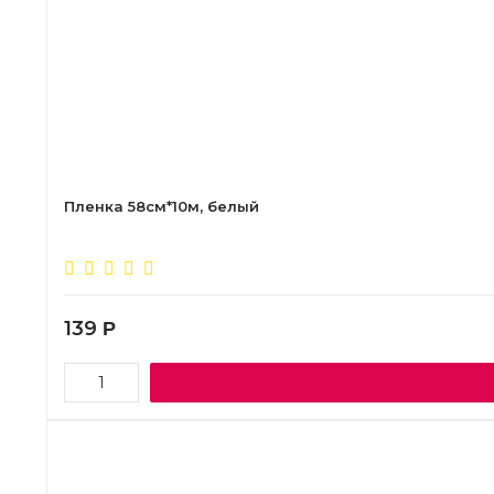
Пленка 58см*10м, белый
139
Р