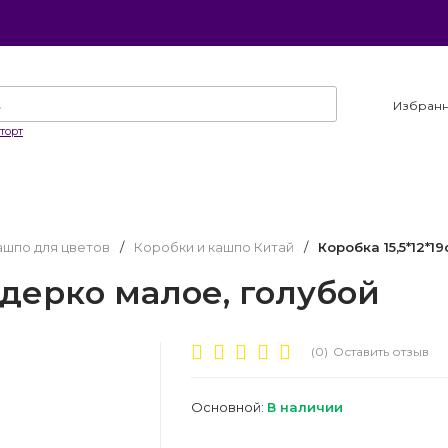
Избран
торт
ашпо для цветов
/
Коробки и кашпо Китай
/
Коробка 15,5*12*1
Ведерко малое, голубой
(0)
Оставить отзыв
Основной:
В наличии