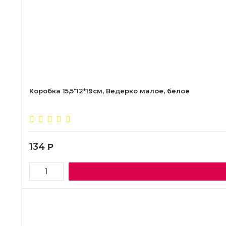
Коробка 15,5*12*19см, Ведерко малое, белое
134
Р