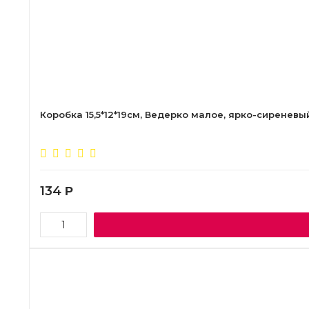
Коробка 15,5*12*19см, Ведерко малое, ярко-сиреневы
134
Р