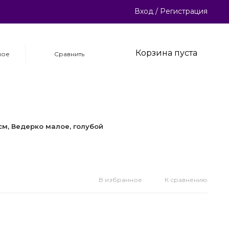
Вход
/
Регистрация
Корзина пуста
ное
Сравнить
9см, Ведерко малое, голубой
В избранное
К сравнению