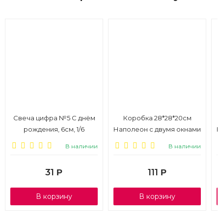
Свеча цифра №5 С днём
Коробка 28*28*20см
рождения, 6см, 1/6
Наполеон с двумя окнами
и ручками, 1/20
В наличии
В наличии
31
111
Р
Р
В корзину
В корзину