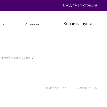
Вход
/
Регистрация
Корзина пуста
ное
Сравнить
аклейки листовые
/
В избранное
К сравнению