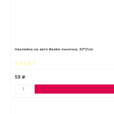
Наклейка на авто Везём сыночка, 30*21см
59
Р