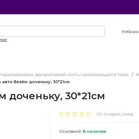
Избран
торт
, термонаклейки, декоративный скотч, самоклеющаяся ткань
/
Н
 авто Везём доченьку, 30*21см
м доченьку, 30*21см
(0)
Оставить отзыв
Основной:
В наличии