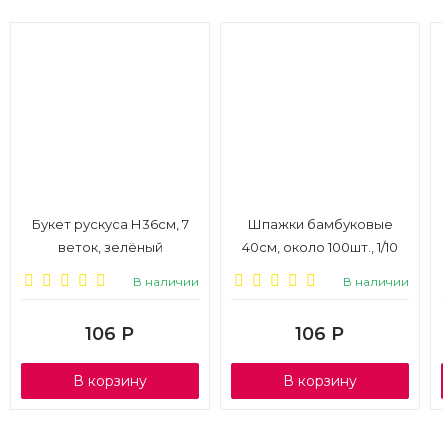
Букет рускуса Н36см, 7
Шпажки бамбуковые
веток, зелёный
40см, около 100шт., 1/10
В наличии
В наличии
106
Р
106
Р
В корзину
В корзину