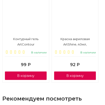
Контурный гель
Краска акриловая
ArtContour
ArtShine, 40мл,
голографическое
ультрамарин
В наличии
В наличии
серебро, 12мл
99
Р
92
Р
В корзину
В корзину
Рекомендуем посмотреть