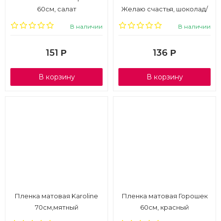
60см, салат
Желаю счастья, шоколад/
белый
В наличии
В наличии
151
136
Р
Р
В корзину
В корзину
Пленка матовая Karoline
Пленка матовая Горошек
70см,мятный
60см, красный