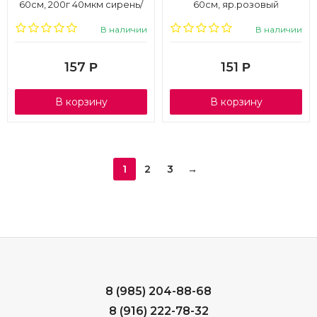
60см, 200г 40мкм сирень/
60см, яр.розовый
золото
В наличии
В наличии
157
151
Р
Р
В корзину
В корзину
1
2
3
→
8 (985) 204-88-68
8 (916) 222-78-32