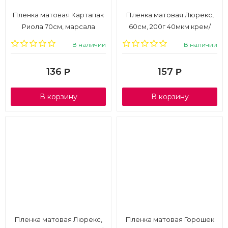
Пленка матовая Картапак
Пленка матовая Люрекс,
Риола 70см, марсала
60см, 200г 40мкм крем/
золото
В наличии
В наличии
136
157
Р
Р
В корзину
В корзину
Пленка матовая Люрекс,
Пленка матовая Горошек