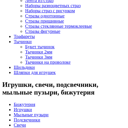
Лента из страз
Наборы разноцветных страз
Наборы страз с рисунком
Стразы однотонные
Стразы пришивные
Стразы стеклянные термоклеевые
Стразы фигурные
Трафареты
Тычинки
Букет тычинок
Тычинки 2мм
Тычинки 3мм
Тычинки на проволоке
Шильдики
Шляпки для игрушек
Игрушки, свечи, подсвечники,
мыльные пузыри, бижутерия
Бижутерия
Игрушки
Мыльные пузыри
Подсвечники
Свечи