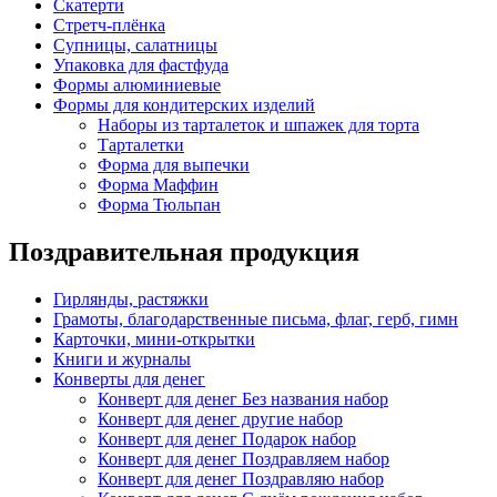
Скатерти
Стретч-плёнка
Супницы, салатницы
Упаковка для фастфуда
Формы алюминиевые
Формы для кондитерских изделий
Наборы из тарталеток и шпажек для торта
Тарталетки
Форма для выпечки
Форма Маффин
Форма Тюльпан
Поздравительная продукция
Гирлянды, растяжки
Грамоты, благодарственные письма, флаг, герб, гимн
Карточки, мини-открытки
Книги и журналы
Конверты для денег
Конверт для денег Без названия набор
Конверт для денег другие набор
Конверт для денег Подарок набор
Конверт для денег Поздравляем набор
Конверт для денег Поздравляю набор