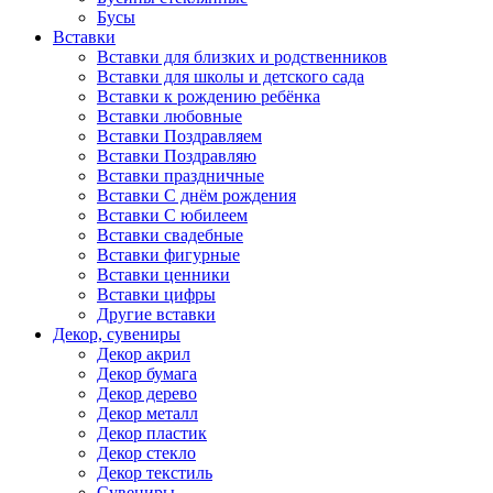
Бусы
Вставки
Вставки для близких и родственников
Вставки для школы и детского сада
Вставки к рождению ребёнка
Вставки любовные
Вставки Поздравляем
Вставки Поздравляю
Вставки праздничные
Вставки С днём рождения
Вставки С юбилеем
Вставки свадебные
Вставки фигурные
Вставки ценники
Вставки цифры
Другие вставки
Декор, сувениры
Декор акрил
Декор бумага
Декор дерево
Декор металл
Декор пластик
Декор стекло
Декор текстиль
Сувениры