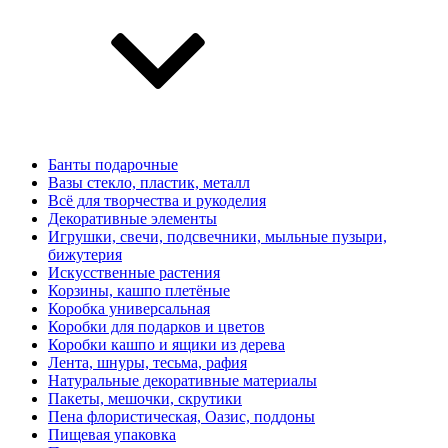
Банты подарочные
Вазы стекло, пластик, металл
Всё для творчества и рукоделия
Декоративные элементы
Игрушки, свечи, подсвечники, мыльные пузыри,
бижутерия
Искусственные растения
Корзины, кашпо плетёные
Коробка универсальная
Коробки для подарков и цветов
Коробки кашпо и ящики из дерева
Лента, шнуры, тесьма, рафия
Натуральные декоративные материалы
Пакеты, мешочки, скрутики
Пена флористическая, Оазис, поддоны
Пищевая упаковка