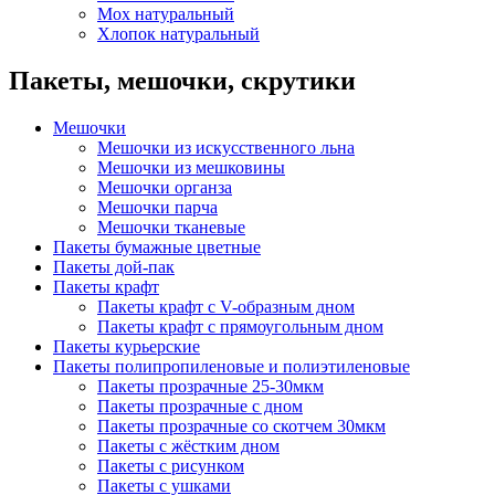
Мох натуральный
Хлопок натуральный
Пакеты, мешочки, скрутики
Мешочки
Мешочки из искусственного льна
Мешочки из мешковины
Мешочки органза
Мешочки парча
Мешочки тканевые
Пакеты бумажные цветные
Пакеты дой-пак
Пакеты крафт
Пакеты крафт с V-образным дном
Пакеты крафт с прямоугольным дном
Пакеты курьерские
Пакеты полипропиленовые и полиэтиленовые
Пакеты прозрачные 25-30мкм
Пакеты прозрачные с дном
Пакеты прозрачные со скотчем 30мкм
Пакеты с жёстким дном
Пакеты с рисунком
Пакеты с ушками