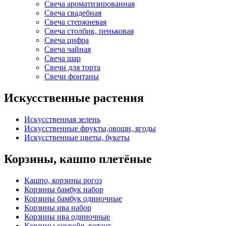
Свеча ароматизированная
Свеча свадебная
Свеча стержневая
Свеча столбик, пеньковая
Свеча цифра
Свеча чайная
Свеча шар
Свечи для торта
Свечи фонтаны
Искусственные растения
Искусственная зелень
Искусственные фрукты,овощи, ягоды
Искусственные цветы, букеты
Корзины, кашпо плетёные
Кашпо, корзины рогоз
Корзины бамбук набор
Корзины бамбук одиночные
Корзины ива набор
Корзины ива одиночные
Корзины секвойя, ротанг