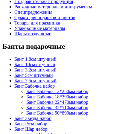
Поздравительная продукция
Расходные материалы и инструменты
Спецпредложения
Сумки для подарков и цветов
Товары для праздника
Упаковочные материалы
Шары воздушные
Банты подарочные
Бант 1,8см штучный
Бант 10см штучный
Бант 3,2см штучный
Бант 5см штучный
Бант 7,5см штучный
Бант Бабочка набор
Бант Бабочка 12*250мм набор
Бант Бабочка 18*390мм набор
Бант Бабочка 22*470мм набор
Бант Бабочка 32*510мм набор
Бант Бабочка 50*890мм набор
Бант Звезда набор
Бант Роза набор
Бант Шар набор