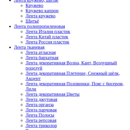
Лента кружево, шитьё
Кружево
Кружево капрон
Лента кружево
Шитьё
Лента полипропиленовая
Лента Италия пластик
Лента Китай пластик
Лента Россия пластик
Лента тканевая
Лента атласная
Лента бархатная
Лента декоративная Волна, Кант, Воздушный
поцелуй
Лента декоративная Плетение, Снежный шёлк,
Акцент
Лента декоративная Половинки, Пояс с бисером,
Лили
Лента декоративная Цветы
Лента джутовая
Лента органза
Лента парчовая
Лента Полосы
Лента репсовая
Лента триколор