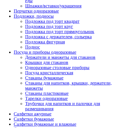
еды
Шпажки/вставки/украшения
Перчатки одноразовые
Подложки, подносы
Подложка под торт квадрат
Подложка под торт круг
Подложка под торт прямоугольник
Подложка с держателем, сольерка
Подложка фигурная
Поднос
Посуда и приборы одноразовые
Держатели и манжеты для стаканов
Крышки для стаканов
Одноразовые столовые приборы
Посуда кристаллическая
Стаканы бумажные
Стаканы для напитков, крышки, держатели,
манжеты
Стаканы пластиковые
Тарелки одноразовые
Трубочки для напитков и палочки для
размешивания
Салфетки ажурные
Салфетки бумажные
Салфетки бумажные и влажные