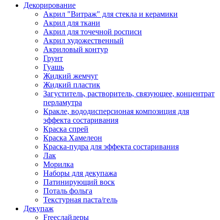
Декорирование
Акрил "Витраж" для стекла и керамики
Акрил для ткани
Акрил для точечной росписи
Акрил художественный
Акриловый контур
Грунт
Гуашь
Жидкий жемчуг
Жидкий пластик
Загуститель, растворитель, связующее, концентрат
перламутра
Кракле, вододисперсионая композиция для
эффекта состаривания
Краска спрей
Краска Хамелеон
Краска-пудра для эффекта состаривания
Лак
Морилка
Наборы для декупажа
Патинирующий воск
Поталь фольга
Текстурная паста/гель
Декупаж
Freeслайдеры