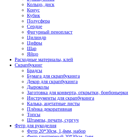
Кольцо, диск
Конус
Кубик
Полусфера
Сердце
Фигурный пенопласт
Цилиндр
Цифры
Шар
Яйцо
Расходные материалы, клей
Скрапбукинг
Брадсы
Бумага для скрапбукинга
Декор для скрапбукинга
Дыроколы
Заготовка для конверта, открытки, бонбоньерки
Инструменты для скрапбукинга
Калька, ацетатные листы
Плёнка декоративная
Топсы
Штампы, печати, сургуч
Фетр для рукоделия
Фетр 20*30см, 1,4мм, набор
Фетр глиттерный 20*30см, 1мм