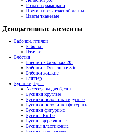
Лепестки роз
Розы из фоамирана
Цветочки из атласной ленты
Цветы тканевые
Декоративные элементы
Бабочки, птички
Бабочки
Птички
Блёстки
Блёстки в баночках 20г
Блёстки в бутылочке 80г
Блёстки жидкие
Глиттер
Бусинки, бусы
Аксессуары для бусин
Бусинки круглые
Бусинки половинки круглые
Бусинки половинки фигурные
Бусинки фигурные
Бусины Ruffle
Бусины деревянные
Бусины пластиковые
Бусины стеклянные