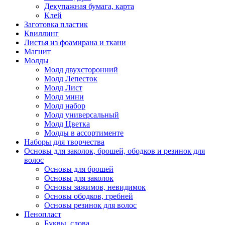
Декупажная бумага, карта
Клей
Заготовка пластик
Квиллинг
Листья из фоамирана и ткани
Магнит
Молды
Молд двухсторонний
Молд Лепесток
Молд Лист
Молд мини
Молд набор
Молд универсальный
Молд Цветка
Молды в ассортименте
Наборы для творчества
Основы для заколок, брошей, ободков и резинок для
волос
Основы для брошей
Основы для заколок
Основы зажимов, невидимок
Основы ободков, гребней
Основы резинок для волос
Пенопласт
Буквы, слова