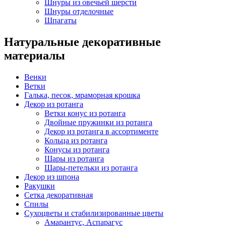
Шнуры из овечьей шерсти
Шнуры отделочные
Шпагаты
Натуральные декоративные
материалы
Венки
Ветки
Галька, песок, мраморная крошка
Декор из ротанга
Ветки конус из ротанга
Двойные пружинки из ротанга
Декор из ротанга в ассортименте
Кольца из ротанга
Конусы из ротанга
Шары из ротанга
Шары-петельки из ротанга
Декор из шпона
Ракушки
Сетка декоративная
Спилы
Сухоцветы и стабилизированные цветы
Амарантус, Аспарагус