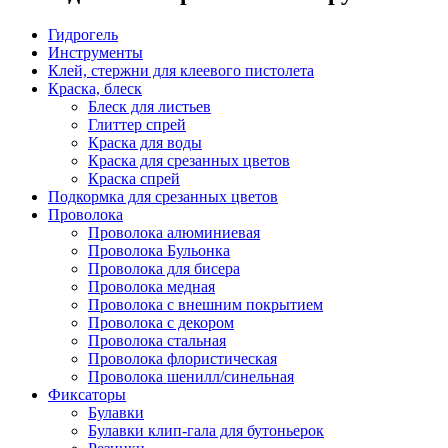
Гидрогель
Инструменты
Клей, стержни для клеевого пистолета
Краска, блеск
Блеск для листьев
Глиттер спрей
Краска для воды
Краска для срезанных цветов
Краска спрей
Подкормка для срезанных цветов
Проволока
Проволока алюминиевая
Проволока Бульонка
Проволока для бисера
Проволока медная
Проволока с внешним покрытием
Проволока с декором
Проволока стальная
Проволока флористическая
Проволока шенилл/синельная
Фиксаторы
Булавки
Булавки клип-гала для бутоньерок