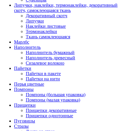
Липучки, наклейки, термонаклейки, декоративный
скотч, самоклеющаяся ткань
Декоративный скотч
Липучки
Наклейки листовые
Термонаклейки
Ткань самоклеющаяся
Марлбс
Наполнитель
Наполнитель бумажный
Наполнитель древесный
Сизалевое волокно
Пайетки
Пайетки в пакете
Пайетки на нити
Перья цветные
Помпоны
Помпоны (большая упаковка)
Помпоны (малая упаковка)
Прищепки
Прищепки декоративные
Прищепки однотонные
Пуговицы
Стразы