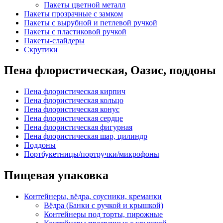
Пакеты цветной металл
Пакеты прозрачные с замком
Пакеты с вырубной и петлевой ручкой
Пакеты с пластиковой ручкой
Пакеты-слайдеры
Скрутики
Пена флористическая, Оазис, поддоны
Пена флористическая кирпич
Пена флористическая кольцо
Пена флористическая конус
Пена флористическая сердце
Пена флористическая фигурная
Пена флористическая шар, цилиндр
Поддоны
Портбукетницы/портручки/микрофоны
Пищевая упаковка
Контейнеры, вёдра, соусники, креманки
Вёдра (Банки с ручкой и крышкой)
Контейнеры под торты, пирожные