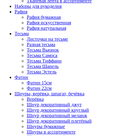
Тканевая лента в ассортименте
Наборы для рукоделия
Рафия
Рафия бумажная
Рафия искусственная
Рафия натуральная
Тесьма
Листочки на тесьме
Разная тесьма
Тесьма Вьюнок
Тесьма Самоса
Тесьма Тиффани
Тесьма Шанель
Тесьма Эстель
Фатин
Фатин 15см
Фатин 22см
Шнуры, верёвка, шпагат, бечёвка
Верёвка
Шнур декоративный джут
Шнур декоративный круглый
Шнур декоративный меланж
Шнур декоративный плетёный
Шнуры бумажные
Шнуры в ассортименте