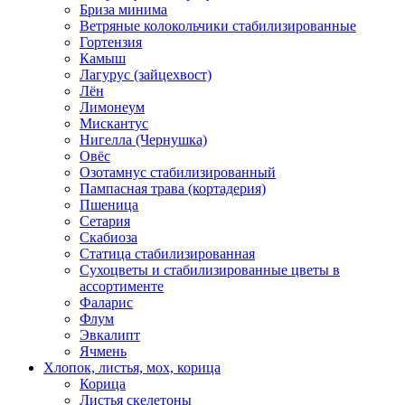
Бриза минима
Ветряные колокольчики стабилизированные
Гортензия
Камыш
Лагурус (зайцехвост)
Лён
Лимонеум
Мискантус
Нигелла (Чернушка)
Овёс
Озотамнус стабилизированный
Пампасная трава (кортадерия)
Пшеница
Сетария
Скабиоза
Статица стабилизированная
Сухоцветы и стабилизированные цветы в
ассортименте
Фаларис
Флум
Эвкалипт
Ячмень
Хлопок, листья, мох, корица
Корица
Листья скелетоны