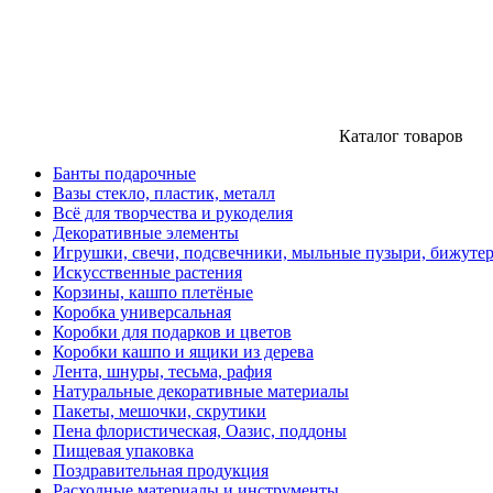
Каталог товаров
Банты подарочные
Вазы стекло, пластик, металл
Всё для творчества и рукоделия
Декоративные элементы
Игрушки, свечи, подсвечники, мыльные пузыри, бижуте
Искусственные растения
Корзины, кашпо плетёные
Коробка универсальная
Коробки для подарков и цветов
Коробки кашпо и ящики из дерева
Лента, шнуры, тесьма, рафия
Натуральные декоративные материалы
Пакеты, мешочки, скрутики
Пена флористическая, Оазис, поддоны
Пищевая упаковка
Поздравительная продукция
Расходные материалы и инструменты