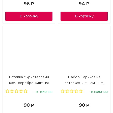
96
94
Р
Р
В корзину
В корзину
Вставка с кристаллами
Набор шариков на
16см, серебро, 14шт., 1/6
вставках D2*L11см 12шт,
белый, 1/6
В наличии
В наличии
90
90
Р
Р