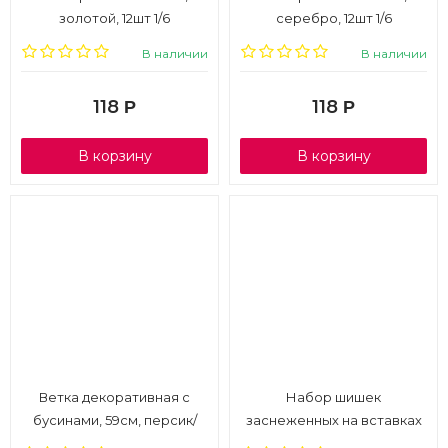
золотой, 12шт 1/6
серебро, 12шт 1/6
В наличии
В наличии
118
118
Р
Р
В корзину
В корзину
Ветка декоративная с
Набор шишек
бусинами, 59см, персик/
заснеженных на вставках
шампань, 1/6
5шт., H12см, коричневый, 1/6