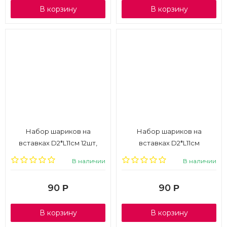
В корзину
В корзину
Набор шариков на
Набор шариков на
вставках D2*L11см 12шт,
вставках D2*L11см
золотой, 1/6
12шт,серебро, 1/6
В наличии
В наличии
90
90
Р
Р
В корзину
В корзину