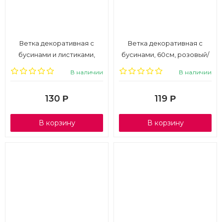
Ветка декоративная с
Ветка декоративная с
бусинами и листиками,
бусинами, 60см, розовый/
60см, золотой, 1/6
белый, 1/6
В наличии
В наличии
130
119
Р
Р
В корзину
В корзину