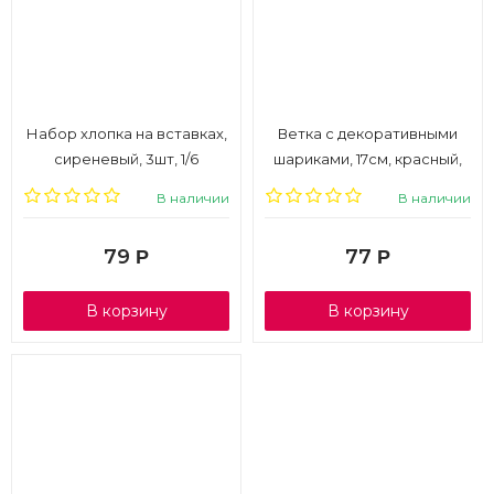
Набор хлопка на вставках,
Ветка с декоративными
сиреневый, 3шт, 1/6
шариками, 17см, красный,
1/6
В наличии
В наличии
79
77
Р
Р
В корзину
В корзину