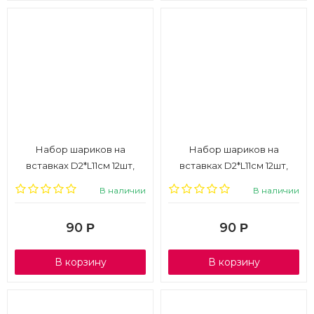
Набор шариков на
Набор шариков на
вставках D2*L11см 12шт,
вставках D2*L11см 12шт,
розовый, 1/6
голубой, 1/6
В наличии
В наличии
90
90
Р
Р
В корзину
В корзину