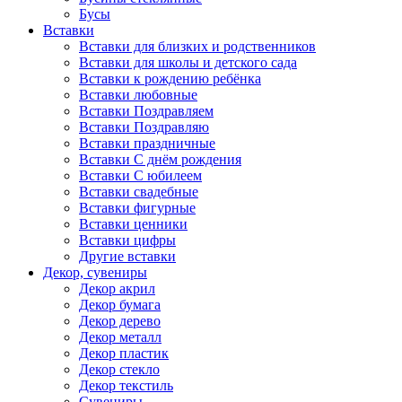
Бусы
Вставки
Вставки для близких и родственников
Вставки для школы и детского сада
Вставки к рождению ребёнка
Вставки любовные
Вставки Поздравляем
Вставки Поздравляю
Вставки праздничные
Вставки С днём рождения
Вставки С юбилеем
Вставки свадебные
Вставки фигурные
Вставки ценники
Вставки цифры
Другие вставки
Декор, сувениры
Декор акрил
Декор бумага
Декор дерево
Декор металл
Декор пластик
Декор стекло
Декор текстиль
Сувениры