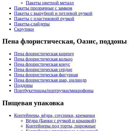
Пакеты цветной металл
Пакеты прозрачные с замком
Пакеты с вырубной и петлевой ручкой
Пакеты с пластиковой ручкой
Пакеты-слайдеры
Скрутики
Пена флористическая, Оазис, поддоны
Пена флористическая кирпич
Пена флористическая кольцо
Пена флористическая конус
Пена флористическая сердце
Пена флористическая фигурная
Пена флористическая шар, цилиндр
Поддоны
Портбукетницы/портручки/микрофоны
Пищевая упаковка
Контейнеры, вёдра, соусники, креманки
Вёдра (Банки с ручкой и крышкой)
Контейнеры под торты, пирожные