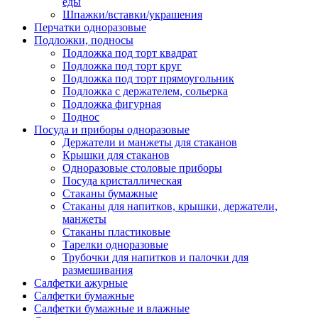
еды
Шпажки/вставки/украшения
Перчатки одноразовые
Подложки, подносы
Подложка под торт квадрат
Подложка под торт круг
Подложка под торт прямоугольник
Подложка с держателем, сольерка
Подложка фигурная
Поднос
Посуда и приборы одноразовые
Держатели и манжеты для стаканов
Крышки для стаканов
Одноразовые столовые приборы
Посуда кристаллическая
Стаканы бумажные
Стаканы для напитков, крышки, держатели,
манжеты
Стаканы пластиковые
Тарелки одноразовые
Трубочки для напитков и палочки для
размешивания
Салфетки ажурные
Салфетки бумажные
Салфетки бумажные и влажные