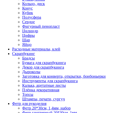
Кольцо, диск
Конус
Кубик
Полусфера
Сердце
Фигурный пенопласт
Цилиндр
Цифры
Шар
Яйцо
Расходные материалы, клей
Скрапбукинг
Брадсы
Бумага для скрапбукинга
Декор для скрапбукинга
Дыроколы
Заготовка для конверта, открытки, бонбоньерки
Инструменты для скрапбукинга
Калька, ацетатные листы
Плёнка декоративная
Топсы
Штампы, печати, сургуч
Фетр для рукоделия
Фетр 20*30см, 1,4мм, набор
Фетр глиттерный 20*30см, 1мм