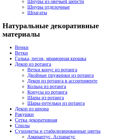
Шнуры из овечьей шерсти
Шнуры отделочные
Шпагаты
Натуральные декоративные
материалы
Венки
Ветки
Галька, песок, мраморная крошка
Декор из ротанга
Ветки конус из ротанга
Двойные пружинки из ротанга
Декор из ротанга в ассортименте
Кольца из ротанга
Конусы из ротанга
Шары из ротанга
Шары-петельки из ротанга
Декор из шпона
Ракушки
Сетка декоративная
Спилы
Сухоцветы и стабилизированные цветы
Амарантус, Аспарагус