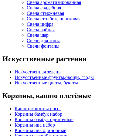
Свеча ароматизированная
Свеча свадебная
Свеча стержневая
Свеча столбик, пеньковая
Свеча цифра
Свеча чайная
Свеча шар
Свечи для торта
Свечи фонтаны
Искусственные растения
Искусственная зелень
Искусственные фрукты,овощи, ягоды
Искусственные цветы, букеты
Корзины, кашпо плетёные
Кашпо, корзины рогоз
Корзины бамбук набор
Корзины бамбук одиночные
Корзины ива набор
Корзины ива одиночные
Корзины секвойя, ротанг