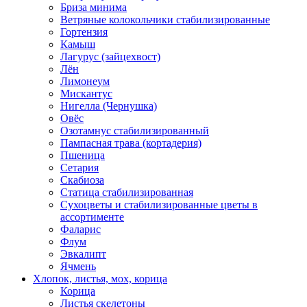
Бриза минима
Ветряные колокольчики стабилизированные
Гортензия
Камыш
Лагурус (зайцехвост)
Лён
Лимонеум
Мискантус
Нигелла (Чернушка)
Овёс
Озотамнус стабилизированный
Пампасная трава (кортадерия)
Пшеница
Сетария
Скабиоза
Статица стабилизированная
Сухоцветы и стабилизированные цветы в
ассортименте
Фаларис
Флум
Эвкалипт
Ячмень
Хлопок, листья, мох, корица
Корица
Листья скелетоны