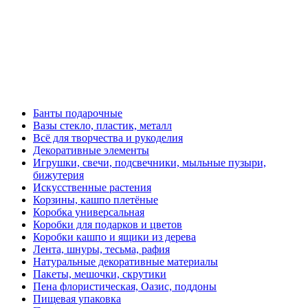
Банты подарочные
Вазы стекло, пластик, металл
Всё для творчества и рукоделия
Декоративные элементы
Игрушки, свечи, подсвечники, мыльные пузыри,
бижутерия
Искусственные растения
Корзины, кашпо плетёные
Коробка универсальная
Коробки для подарков и цветов
Коробки кашпо и ящики из дерева
Лента, шнуры, тесьма, рафия
Натуральные декоративные материалы
Пакеты, мешочки, скрутики
Пена флористическая, Оазис, поддоны
Пищевая упаковка