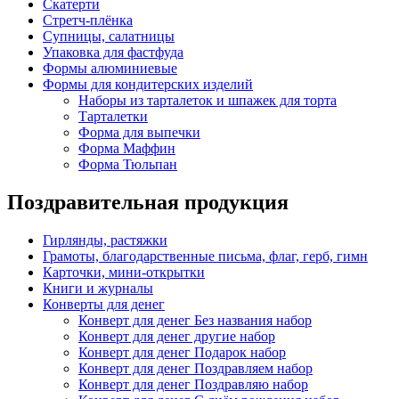
Скатерти
Стретч-плёнка
Супницы, салатницы
Упаковка для фастфуда
Формы алюминиевые
Формы для кондитерских изделий
Наборы из тарталеток и шпажек для торта
Тарталетки
Форма для выпечки
Форма Маффин
Форма Тюльпан
Поздравительная продукция
Гирлянды, растяжки
Грамоты, благодарственные письма, флаг, герб, гимн
Карточки, мини-открытки
Книги и журналы
Конверты для денег
Конверт для денег Без названия набор
Конверт для денег другие набор
Конверт для денег Подарок набор
Конверт для денег Поздравляем набор
Конверт для денег Поздравляю набор