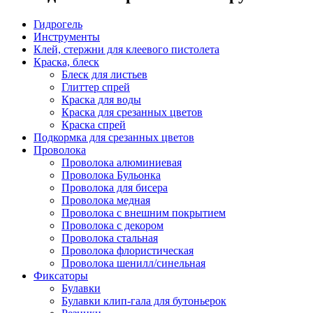
Гидрогель
Инструменты
Клей, стержни для клеевого пистолета
Краска, блеск
Блеск для листьев
Глиттер спрей
Краска для воды
Краска для срезанных цветов
Краска спрей
Подкормка для срезанных цветов
Проволока
Проволока алюминиевая
Проволока Бульонка
Проволока для бисера
Проволока медная
Проволока с внешним покрытием
Проволока с декором
Проволока стальная
Проволока флористическая
Проволока шенилл/синельная
Фиксаторы
Булавки
Булавки клип-гала для бутоньерок