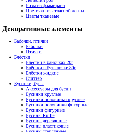
Лепестки роз
Розы из фоамирана
Цветочки из атласной ленты
Цветы тканевые
Декоративные элементы
Бабочки, птички
Бабочки
Птички
Блёстки
Блёстки в баночках 20г
Блёстки в бутылочке 80г
Блёстки жидкие
Глиттер
Бусинки, бусы
Аксессуары для бусин
Бусинки круглые
Бусинки половинки круглые
Бусинки половинки фигурные
Бусинки фигурные
Бусины Ruffle
Бусины деревянные
Бусины пластиковые
Бусины стеклянные