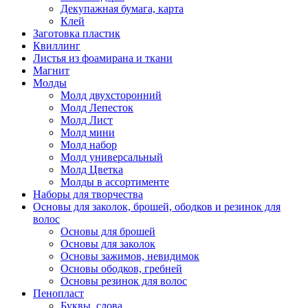
Декупажная бумага, карта
Клей
Заготовка пластик
Квиллинг
Листья из фоамирана и ткани
Магнит
Молды
Молд двухсторонний
Молд Лепесток
Молд Лист
Молд мини
Молд набор
Молд универсальный
Молд Цветка
Молды в ассортименте
Наборы для творчества
Основы для заколок, брошей, ободков и резинок для
волос
Основы для брошей
Основы для заколок
Основы зажимов, невидимок
Основы ободков, гребней
Основы резинок для волос
Пенопласт
Буквы, слова