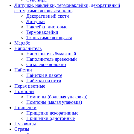
Липучки, наклейки, термонаклейки, декоративный
скотч, самоклеющаяся ткань
Декоративный скотч
Липучки
Наклейки листовые
Термонаклейки
Ткань самоклеющаяся
Марлбс
Наполнитель
Наполнитель бумажный
Наполнитель древесный
Сизалевое волокно
Пайетки
Пайетки в пакете
Пайетки на нити
Перья цветные
Помпоны
Помпоны (большая упаковка)
Помпоны (малая упаковка)
Прищепки
Прищепки декоративные
Прищепки однотонные
Пуговицы
Стразы