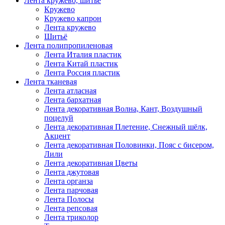
Лента кружево, шитьё
Кружево
Кружево капрон
Лента кружево
Шитьё
Лента полипропиленовая
Лента Италия пластик
Лента Китай пластик
Лента Россия пластик
Лента тканевая
Лента атласная
Лента бархатная
Лента декоративная Волна, Кант, Воздушный
поцелуй
Лента декоративная Плетение, Снежный шёлк,
Акцент
Лента декоративная Половинки, Пояс с бисером,
Лили
Лента декоративная Цветы
Лента джутовая
Лента органза
Лента парчовая
Лента Полосы
Лента репсовая
Лента триколор