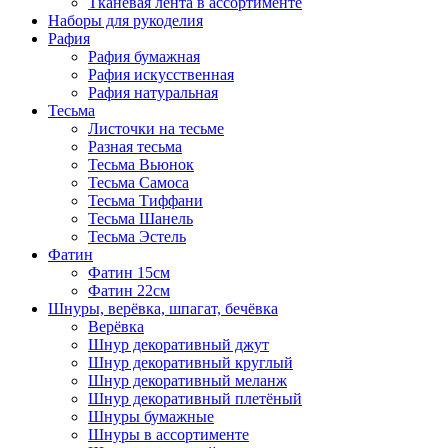
Тканевая лента в ассортименте
Наборы для рукоделия
Рафия
Рафия бумажная
Рафия искусственная
Рафия натуральная
Тесьма
Листочки на тесьме
Разная тесьма
Тесьма Вьюнок
Тесьма Самоса
Тесьма Тиффани
Тесьма Шанель
Тесьма Эстель
Фатин
Фатин 15см
Фатин 22см
Шнуры, верёвка, шпагат, бечёвка
Верёвка
Шнур декоративный джут
Шнур декоративный круглый
Шнур декоративный меланж
Шнур декоративный плетёный
Шнуры бумажные
Шнуры в ассортименте