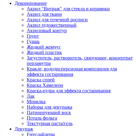
Декорирование
Акрил "Витраж" для стекла и керамики
Акрил для ткани
Акрил для точечной росписи
Акрил художественный
Акриловый контур
Грунт
Гуашь
Жидкий жемчуг
Жидкий пластик
Загуститель, растворитель, связующее, концентрат
перламутра
Кракле, вододисперсионая композиция для
эффекта состаривания
Краска спрей
Краска Хамелеон
Краска-пудра для эффекта состаривания
Лак
Морилка
Наборы для декупажа
Патинирующий воск
Поталь фольга
Текстурная паста/гель
Декупаж
Freeслайдеры