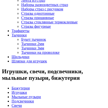
Лента из страз
Наборы разноцветных страз
Наборы страз с рисунком
Стразы однотонные
Стразы пришивные
Стразы стеклянные термоклеевые
Стразы фигурные
Трафареты
Тычинки
Букет тычинок
Тычинки 2мм
Тычинки 3мм
Тычинки на проволоке
Шильдики
Шляпки для игрушек
Игрушки, свечи, подсвечники,
мыльные пузыри, бижутерия
Бижутерия
Игрушки
Мыльные пузыри
Подсвечники
Свечи