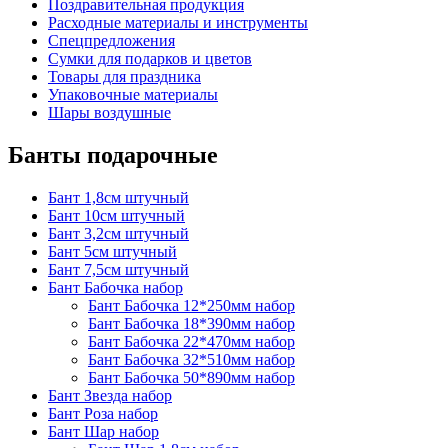
Поздравительная продукция
Расходные материалы и инструменты
Спецпредложения
Сумки для подарков и цветов
Товары для праздника
Упаковочные материалы
Шары воздушные
Банты подарочные
Бант 1,8см штучный
Бант 10см штучный
Бант 3,2см штучный
Бант 5см штучный
Бант 7,5см штучный
Бант Бабочка набор
Бант Бабочка 12*250мм набор
Бант Бабочка 18*390мм набор
Бант Бабочка 22*470мм набор
Бант Бабочка 32*510мм набор
Бант Бабочка 50*890мм набор
Бант Звезда набор
Бант Роза набор
Бант Шар набор