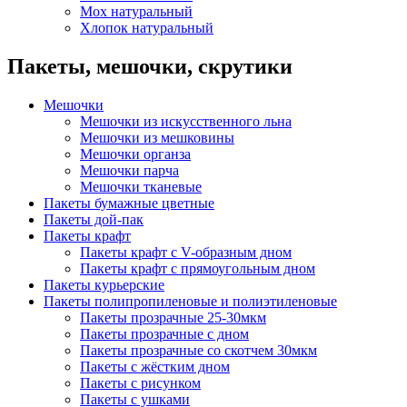
Мох натуральный
Хлопок натуральный
Пакеты, мешочки, скрутики
Мешочки
Мешочки из искусственного льна
Мешочки из мешковины
Мешочки органза
Мешочки парча
Мешочки тканевые
Пакеты бумажные цветные
Пакеты дой-пак
Пакеты крафт
Пакеты крафт с V-образным дном
Пакеты крафт с прямоугольным дном
Пакеты курьерские
Пакеты полипропиленовые и полиэтиленовые
Пакеты прозрачные 25-30мкм
Пакеты прозрачные с дном
Пакеты прозрачные со скотчем 30мкм
Пакеты с жёстким дном
Пакеты с рисунком
Пакеты с ушками