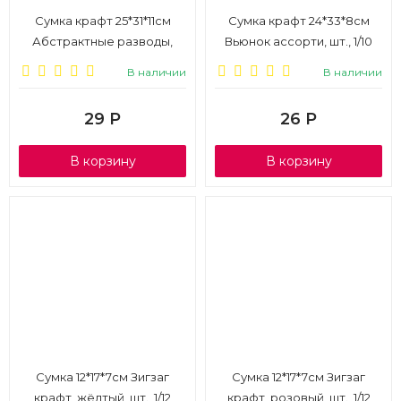
Сумка крафт 25*31*11см
Сумка крафт 24*33*8см
Абстрактные разводы,
Вьюнок ассорти, шт., 1/10
микс, шт., 1/12
В наличии
В наличии
29
Р
26
Р
В корзину
В корзину
Сумка 12*17*7см Зигзаг
Сумка 12*17*7см Зигзаг
крафт, жёлтый, шт., 1/12
крафт, розовый, шт., 1/12