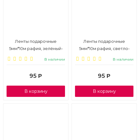
Ленты подарочные
Ленты подарочные
5мм*10м рафия, зелёный-
5мм*10м рафия, светло-
бежевый-шоколадно-
зелёный-розовый-
В наличии
В наличии
коричневый, 3шт., 1/6
голубой, 3шт., 1/6
95
95
Р
Р
В корзину
В корзину