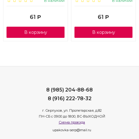
В наличии
В наличии
винно-красный, 4шт., 1/6
розовый, 4шт., 1/6
61
61
Р
Р
В корзину
В корзину
8 (985) 204-88-68
8 (916) 222-78-32
г. Серпухов, ул. Пролетарская, д.82
ПН-СБ с 09:00 до 18:00, ВС-ВЫХОДНОЙ
Схема проезда
upakovka-serp@mail.ru