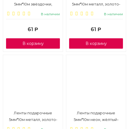
5мм*10м звёздочки,
5мм*10м металл, золото-
красный-синий-золотой-
серебро-чёрный горох-
В наличии
В наличии
серебро, 4шт., 1/6
серебро с чёрным, 4шт., 1/6
61
61
Р
Р
В корзину
В корзину
Ленты подарочные
Ленты подарочные
5мм*10м металл, золото-
5мм*10м неон, жёлтый-
шоколад-розовое золото-
фиолетовый-салат-