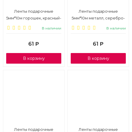
Ленты подарочные
Ленты подарочные
5мм*10м горошек, красный-
5мм*10м металл, серебро-
голубой-салатовый-
синий перламутровый-
В наличии
В наличии
фиолетовый, 4шт., 1/6
тёмно-синий-голубой
неон, 4шт., 1/6
61
61
Р
Р
В корзину
В корзину
Ленты подарочные
Ленты подарочные