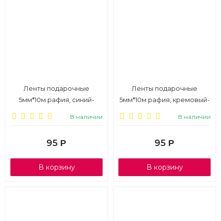
Ленты подарочные
Ленты подарочные
5мм*10м рафия, синий-
5мм*10м рафия, кремовый-
оранжевый-красный, 3шт.,
оливковый-винно-красный,
В наличии
В наличии
1/6
3шт., 1/6
95
95
Р
Р
В корзину
В корзину