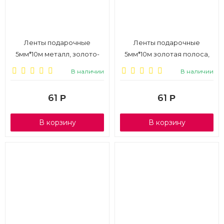
Ленты подарочные
Ленты подарочные
5мм*10м металл, золото-
5мм*10м золотая полоса,
серебро-красный-
розовый-фиолетовый-
В наличии
В наличии
зелёный, 4шт., 1/6
зелёный-красный, 4шт., 1/6
61
61
Р
Р
В корзину
В корзину