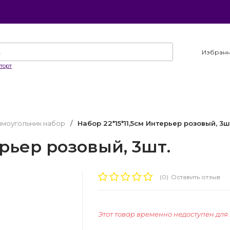
Избран
торт
ямоугольник набор
/
Набор 22*15*11,5см Интерьер розовый, 3ш
ерьер розовый, 3шт.
(0)
Оставить отзыв
Этот товар временно недоступен для