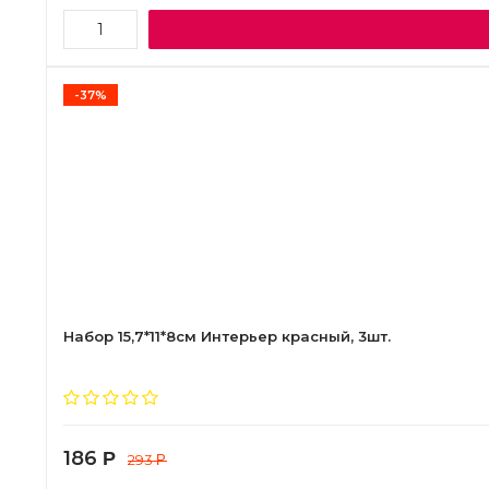
-37%
Набор 15,7*11*8см Интерьер красный, 3шт.
186
Р
293
Р