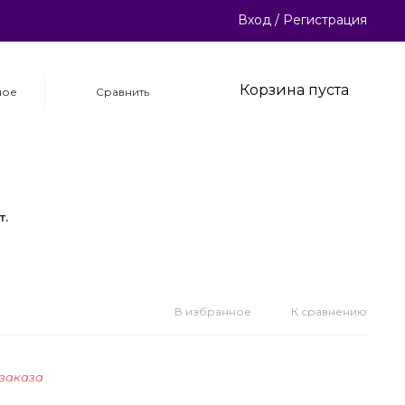
Вход
/
Регистрация
Корзина пуста
ное
Сравнить
т.
В избранное
К сравнению
 заказа