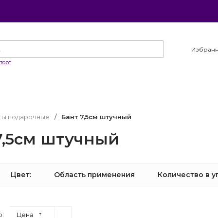
Избран
торт
ты подарочные
/
Бант 7,5см штучный
7,5см штучный
Цвет:
Область применения
Количество в у
↑
о:
Цена