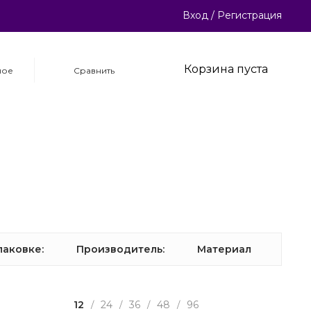
Вход
/
Регистрация
Корзина пуста
ное
Сравнить
паковке:
Производитель:
Материал
12
24
36
48
96
/
/
/
/