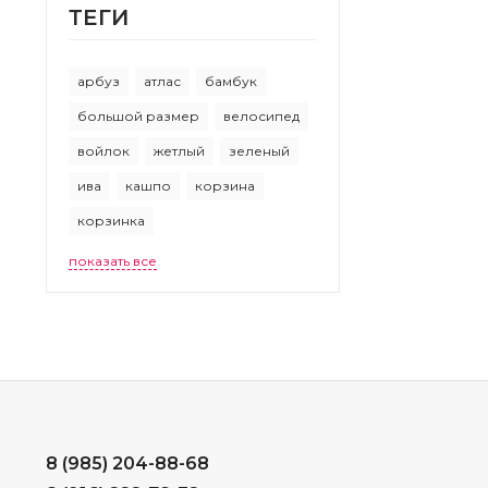
ТEГИ
арбуз
атлас
бамбук
большой размер
велосипед
войлок
жетлый
зеленый
ива
кашпо
корзина
корзинка
показать все
8 (985) 204-88-68